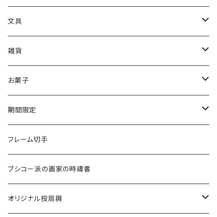
2026別展「山本眞輔・澄江の世界－祈りの情景」
洋画
カレンダー
クリアファイル
展覧会限定
一筆箋
文具
メガネ拭き
2024印象派展
印象派展
その他
筆記用具
雑貨
山本眞輔・澄江・真希展2026
クリアファイル
あぶらとり紙
お菓子
リングノート（A5サイズ）
懐紙
7D
期間限定
ドライマンゴー
一筆箋
ストラップ
７D
受注生産
フレーム切手
チョコレートマンゴー
ブックマーク
ハンカチ
スペシャルティコーヒー
ブシコー派の画家の時禱書
ドライパイナップル
マグネット
焼き菓子
オリジナル投扇興