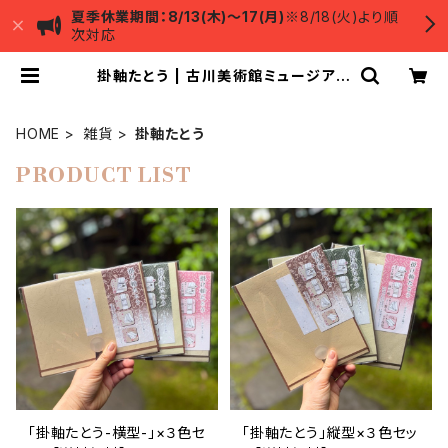
夏季休業期間：8/13(木)～17(月)
※8/18(火)より順
次対応
掛軸たとう | 古川美術館ミュージアム
ショップ
HOME
雑貨
掛軸たとう
PRODUCT LIST
「掛軸たとう-横型-」×３色セ
「掛軸たとう」縦型×３色セッ