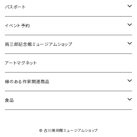
缶バッジ
水
投扇興セット（道具一式）
パスポート
各種ケース
投扇興 扇子2本セット
新規
イベント予約
ミラー
更新
弘法市の日に巡る 覚王山・城山 歴史文化と美術散策
爲三郎記念館ミュージアムショップ
11月21日（金）
掛軸たとう
季節の商品
アートマグネット
12月21日（日）
縦型
茶筅
茶道具
縁のある作家関連商品
横型
マグ茶筅
その他
一筆箋
食品
マグカップ
７D
© 古川美術館ミュージアムショップ
マンゴー