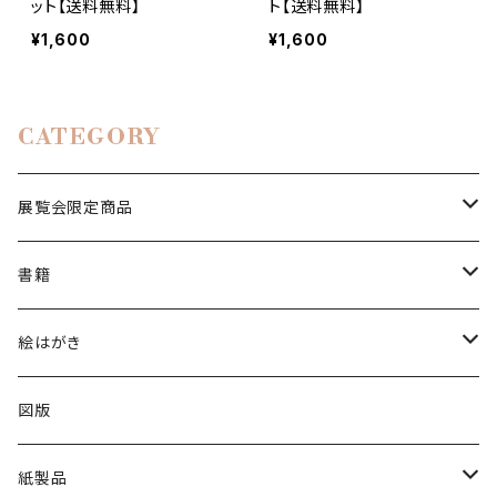
ット【送料無料】
ト【送料無料】
¥1,600
¥1,600
CATEGORY
展覧会限定商品
絵はがき
書籍
2024印象派展
陶磁器
図録
絵はがき
2025日本画家 長谷川喜久展
図録
冊子
所蔵品絵はがき
図版
2025洋画家 藤森兼明展
日本画
出品作家商品
分館爲三郎記念館絵はがき
紙製品