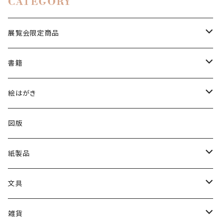
CATEGORY
展覧会限定商品
絵はがき
書籍
2024印象派展
陶磁器
図録
絵はがき
2025日本画家 長谷川喜久展
図録
冊子
所蔵品絵はがき
図版
2025洋画家 藤森兼明展
日本画
出品作家商品
分館爲三郎記念館絵はがき
紙製品
2026別展「山本眞輔・澄江の世界－祈りの情景」
洋画
カレンダー
クリアファイル
展覧会限定
一筆箋
文具
メガネ拭き
2024印象派展
印象派展
その他
筆記用具
雑貨