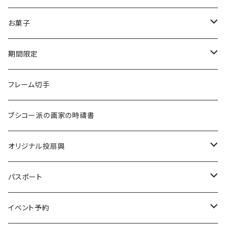
山本眞輔・澄江・真希展2026
クリアファイル
あぶらとり紙
お菓子
リングノート（A5サイズ）
懐紙
7D
期間限定
ドライマンゴー
一筆箋
ストラップ
７D
受注生産
フレーム切手
チョコレートマンゴー
ブックマーク
ハンカチ
スペシャルティコーヒー
ブシコー派の画家の時禱書
ドライパイナップル
マグネット
焼き菓子
オリジナル投扇興
缶バッジ
水
投扇興セット（道具一式）
パスポート
各種ケース
投扇興 扇子2本セット
新規
イベント予約