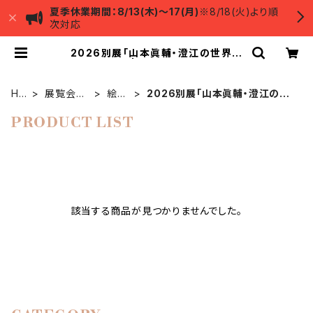
夏季休業期間：8/13(木)～17(月)
※8/18(火)より順
次対応
2026別展「山本眞輔・澄江の世界－
祈りの情景」 | 古川美術館ミュージア
ムショップ
HO
展覧会限
絵は
2026別展「山本眞輔・澄江の世
ME
定商品
がき
界－祈りの情景」
PRODUCT LIST
該当する商品が見つかりませんでした。