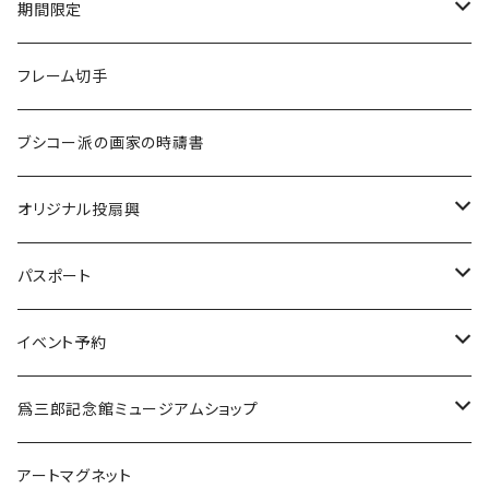
リングノート（A5サイズ）
懐紙
7D
期間限定
ドライマンゴー
一筆箋
ストラップ
７D
受注生産
フレーム切手
チョコレートマンゴー
ブックマーク
ハンカチ
スペシャルティコーヒー
ブシコー派の画家の時禱書
ドライパイナップル
マグネット
焼き菓子
オリジナル投扇興
缶バッジ
水
投扇興セット（道具一式）
パスポート
各種ケース
投扇興 扇子2本セット
新規
イベント予約
ミラー
更新
弘法市の日に巡る 覚王山・城山 歴史文化と美術散策
爲三郎記念館ミュージアムショップ
11月21日（金）
掛軸たとう
季節の商品
アートマグネット