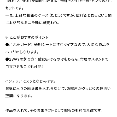
「飾る」と「守る」を同時に叶える「掛軸たとう」茶・緑・ピンクの3色
セットです。
一見、上品な和紙のケース（たとう）ですが、広げるとあっという間
に本格的なミニ掛軸に早変わり。
✨ ここがおすすめポイント
●汚れをガード： 透明シートに挟むタイプなので、大切な作品を
ホコリから守ります。
●2WAYの飾り方： 壁に掛けるのはもちろん、付属のスタンドで
自立させることも可能！
インテリアにスッとなじみます。
お気に入りの絵葉書を入れるだけで、お部屋がグッと和の趣深い
空間になります。
作品を入れて、そのままギフトとして贈るのも粋で素敵です。