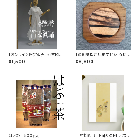
【オンライン限定販売】公式図
【愛知県指定無形文化財 保持
録 山本眞輔「人間讃歌 平
者】川口清三 作「黒柿と神代欅
¥1,500
¥8,800
和を祈りて」
の銘々皿」③
はぶ茶 500ｇ入
上村松園「月下踊りの図」ポスト