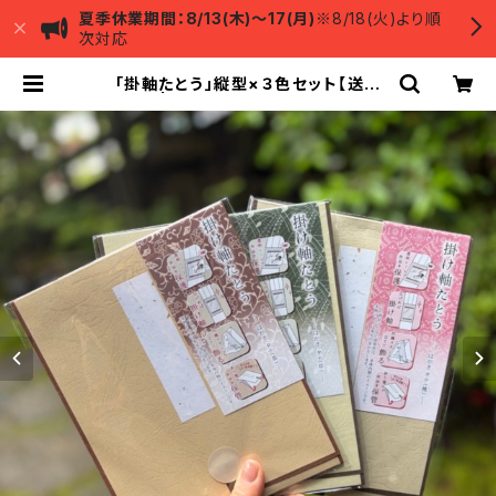
夏季休業期間：8/13(木)～17(月)
※8/18(火)より順
次対応
「掛軸たとう」縦型×３色セット【送料
無料】 | 古川美術館ミュージアムショ
ップ