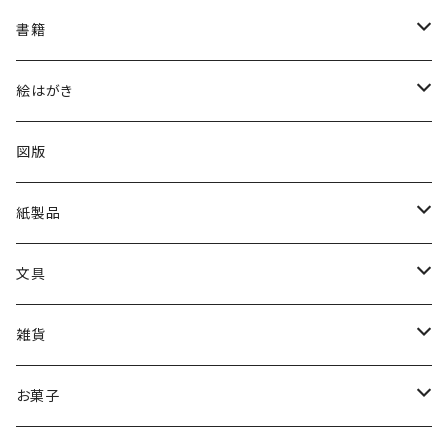
絵はがき
書籍
2024印象派展
陶磁器
図録
絵はがき
2025日本画家 長谷川喜久展
図録
冊子
所蔵品絵はがき
図版
2025洋画家 藤森兼明展
日本画
出品作家商品
分館爲三郎記念館絵はがき
紙製品
2026別展「山本眞輔・澄江の世界－祈りの情景」
洋画
カレンダー
クリアファイル
展覧会限定
一筆箋
文具
メガネ拭き
2024印象派展
印象派展
その他
筆記用具
雑貨
山本眞輔・澄江・真希展2026
クリアファイル
あぶらとり紙
お菓子