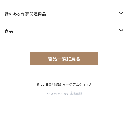
12月21日（日）
縦型
茶筅
茶道具
縁のある作家関連商品
横型
マグ茶筅
その他
一筆箋
食品
マグカップ
７D
商品一覧に戻る
マンゴー
図録
焼き菓子
チョコレートマンゴー
爲さぶれー
ポストカード
スペシャルティコーヒー
© 古川美術館ミュージアムショップ
Powered by
パイナップル
爲三郎珈琲
日本工芸会東海支部
水
松園コーヒー
人形
金泉の水
茶碗
その他