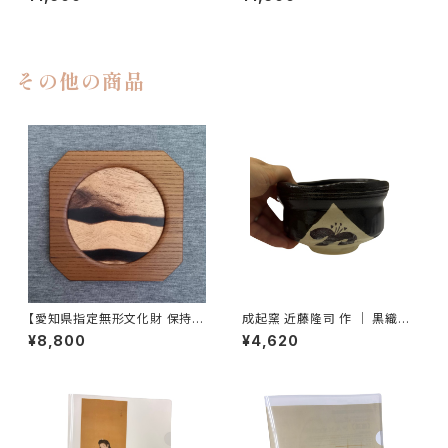
その他の商品
【愛知県指定無形文化財 保持
成起窯 近藤隆司 作 ｜ 黒織部
者】川口清三 作「黒柿と神代欅
茶碗（箱なし）
¥8,800
¥4,620
の銘々皿」④