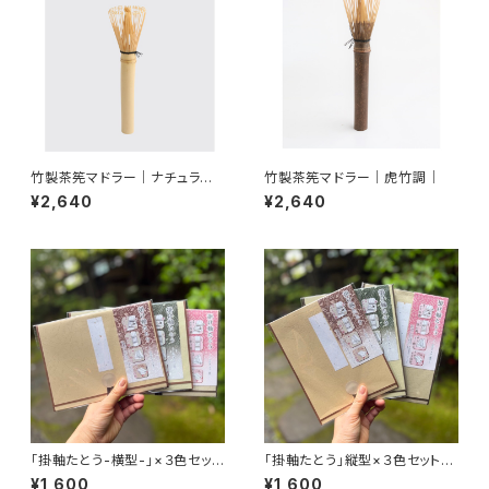
竹製茶筅マドラー｜ナチュラル
竹製茶筅マドラー｜虎竹調｜
｜
¥2,640
¥2,640
「掛軸たとう-横型-」×３色セット
「掛軸たとう」縦型×３色セット
【送料無料】
【送料無料】
¥1,600
¥1,600