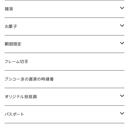
メガネ拭き
2024印象派展
印象派展
その他
筆記用具
雑貨
山本眞輔・澄江・真希展2026
クリアファイル
あぶらとり紙
お菓子
リングノート（A5サイズ）
懐紙
7D
期間限定
ドライマンゴー
一筆箋
ストラップ
７D
受注生産
フレーム切手
チョコレートマンゴー
ブックマーク
ハンカチ
スペシャルティコーヒー
ブシコー派の画家の時禱書
ドライパイナップル
マグネット
焼き菓子
オリジナル投扇興
缶バッジ
水
投扇興セット（道具一式）
パスポート