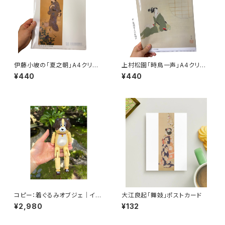
伊藤小坡の「夏之朝」A4クリア
上村松園「時鳥一声」A4クリア
ファイル
ファイル
¥440
¥440
コピー：着ぐるみオブジェ｜イヌ
大江良起「舞妓」ポストカード
｜
¥2,980
¥132