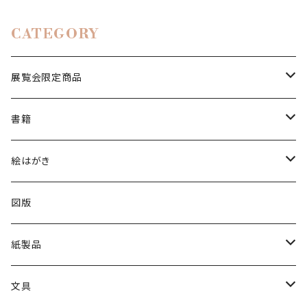
CATEGORY
展覧会限定商品
絵はがき
書籍
2024印象派展
陶磁器
図録
絵はがき
2025日本画家 長谷川喜久展
図録
冊子
所蔵品絵はがき
図版
2025洋画家 藤森兼明展
日本画
出品作家商品
分館爲三郎記念館絵はがき
紙製品
2026別展「山本眞輔・澄江の世界－祈りの情景」
洋画
カレンダー
クリアファイル
展覧会限定
一筆箋
文具