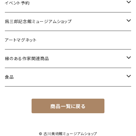
各種ケース
投扇興 扇子2本セット
新規
イベント予約
ミラー
更新
弘法市の日に巡る 覚王山・城山 歴史文化と美術散策
爲三郎記念館ミュージアムショップ
11月21日（金）
掛軸たとう
季節の商品
アートマグネット
12月21日（日）
縦型
茶筅
茶道具
縁のある作家関連商品
横型
マグ茶筅
その他
一筆箋
食品
マグカップ
７D
商品一覧に戻る
マンゴー
図録
焼き菓子
チョコレートマンゴー
爲さぶれー
ポストカード
スペシャルティコーヒー
© 古川美術館ミュージアムショップ