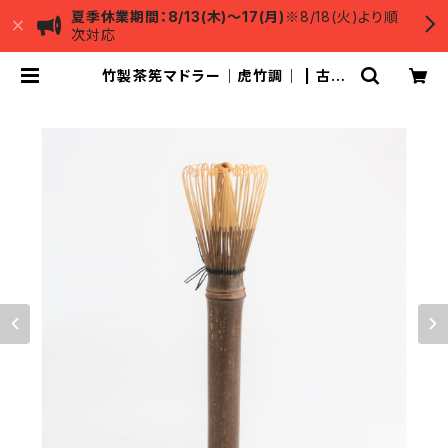
夏季休業期間：8/13(木)～17(月)
※8/18(火)より順
次対応
竹製茶筅マドラー｜虎竹調｜ | 古川
美術館ミュージアムショップ