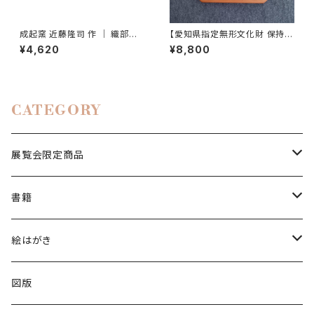
成起窯 近藤隆司 作 ｜ 織部茶
【愛知県指定無形文化財 保持
碗（箱なし）
者】川口清三 作「黒柿と一位の
¥4,620
¥8,800
銘々皿」❷
CATEGORY
展覧会限定商品
絵はがき
書籍
2024印象派展
陶磁器
図録
絵はがき
2025日本画家 長谷川喜久展
図録
冊子
所蔵品絵はがき
図版