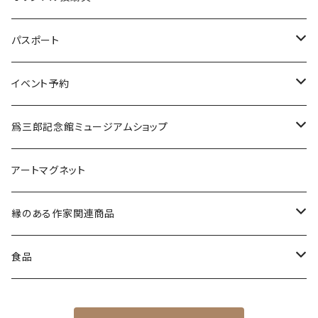
缶バッジ
水
投扇興セット（道具一式）
パスポート
各種ケース
投扇興 扇子2本セット
新規
イベント予約
ミラー
更新
弘法市の日に巡る 覚王山・城山 歴史文化と美術散策
爲三郎記念館ミュージアムショップ
11月21日（金）
掛軸たとう
季節の商品
アートマグネット
12月21日（日）
縦型
茶筅
茶道具
縁のある作家関連商品
横型
マグ茶筅
その他
一筆箋
食品
マグカップ
７D