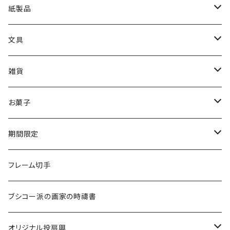
2025洋画家 藤森兼明展
日本画
出品作家商品
分館爲三郎記念館絵はがき
紙製品
2026別展「山本眞輔・澄江の世界－祈りの情景」
洋画
カレンダー
クリアファイル
展覧会限定
一筆箋
文具
メガネ拭き
2024印象派展
印象派展
その他
筆記用具
雑貨
山本眞輔・澄江・真希展2026
クリアファイル
あぶらとり紙
お菓子
リングノート（A5サイズ）
懐紙
7D
期間限定
ドライマンゴー
一筆箋
ストラップ
７D
受注生産
フレーム切手
チョコレートマンゴー
ブックマーク
ハンカチ
スペシャルティコーヒー
ブシコー派の画家の時禱書
ドライパイナップル
マグネット
焼き菓子
オリジナル投扇興