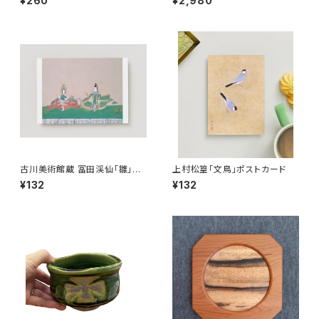
¥260
¥2,980
プバッグ１袋
古川美術館蔵 冨田渓仙「雛」ポ
上村松篁「文鳥」ポストカード
ストカード
¥132
¥132