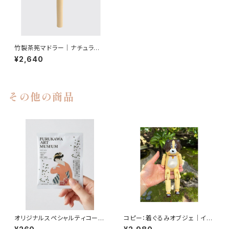
竹製茶筅マドラー｜ナチュラル
｜
¥2,640
その他の商品
オリジナルスペシャルティコーヒ
コピー：着ぐるみオブジェ｜イヌ
ー第２弾「松園コーヒー」ドリッ
｜