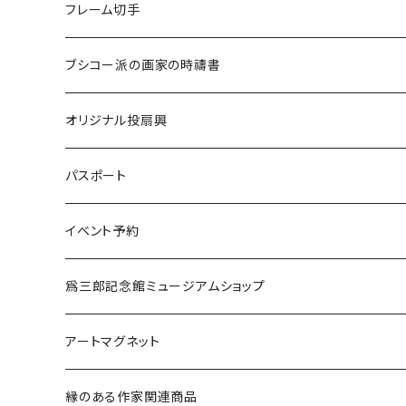
ドライマンゴー
一筆箋
ストラップ
７D
受注生産
フレーム切手
チョコレートマンゴー
ブックマーク
ハンカチ
スペシャルティコーヒー
ブシコー派の画家の時禱書
ドライパイナップル
マグネット
焼き菓子
オリジナル投扇興
缶バッジ
水
投扇興セット（道具一式）
パスポート
各種ケース
投扇興 扇子2本セット
新規
イベント予約
ミラー
更新
弘法市の日に巡る 覚王山・城山 歴史文化と美術散策
爲三郎記念館ミュージアムショップ
11月21日（金）
掛軸たとう
季節の商品
アートマグネット
12月21日（日）
縦型
茶筅
茶道具
縁のある作家関連商品