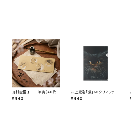
田村能里子 一筆箋（40枚綴
井上覺造「猫」A6クリアファイ
り）
ル
¥440
¥440