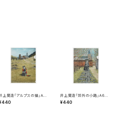
井上覺造「アルプスの猫」A6
井上覺造「郊外の小路」A6ク
クリアファイル
リアファイル
¥440
¥440