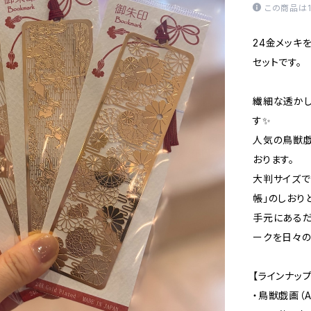
この商品は
24金メッキ
セットです。
繊細な透か
す✨
人気の鳥獣戯
おります。
大判サイズで
帳」のしおり
手元にあるだ
ークを日々の
【ラインナップ
・鳥獣戯画（