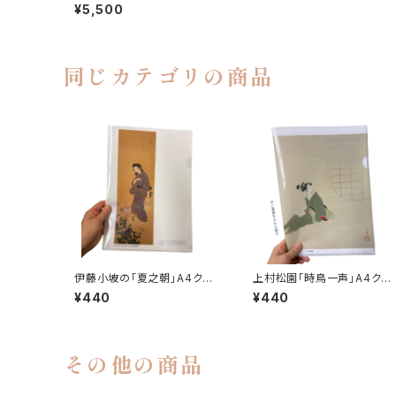
無料】
¥5,500
同じカテゴリの商品
伊藤小坡の「夏之朝」A4クリ
上村松園「時鳥一声」A4クリ
アファイル
アファイル
¥440
¥440
その他の商品