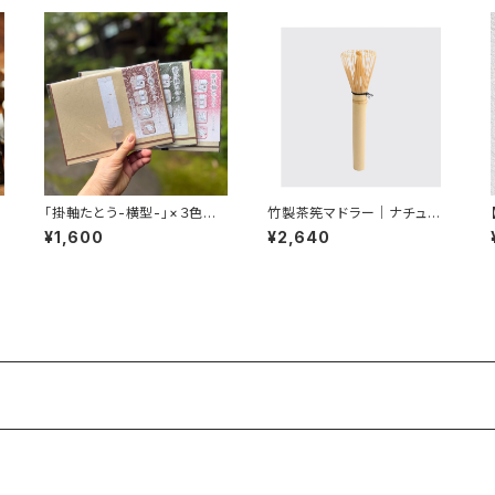
ー
「掛軸たとう-横型-」×３色セッ
竹製茶筅マドラー｜ナチュラ
ト【送料無料】
ル｜
¥1,600
¥2,640