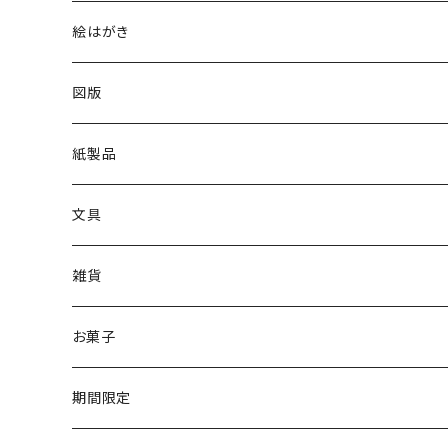
2024印象派展
陶磁器
図録
絵はがき
2025日本画家 長谷川喜久展
図録
冊子
所蔵品絵はがき
図版
2025洋画家 藤森兼明展
日本画
出品作家商品
分館爲三郎記念館絵はがき
紙製品
2026別展「山本眞輔・澄江の世界－祈りの情景」
洋画
カレンダー
クリアファイル
展覧会限定
一筆箋
文具
メガネ拭き
2024印象派展
印象派展
その他
筆記用具
雑貨
山本眞輔・澄江・真希展2026
クリアファイル
あぶらとり紙
お菓子
リングノート（A5サイズ）
懐紙
7D
期間限定