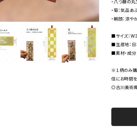
・八つ藤の丸
・菊：気品あ
・朝顔：涼や
■サイズ：W3
■生産地：日
■素材・成分
※１柄のみ購
信にお時間を
◎古川美術館