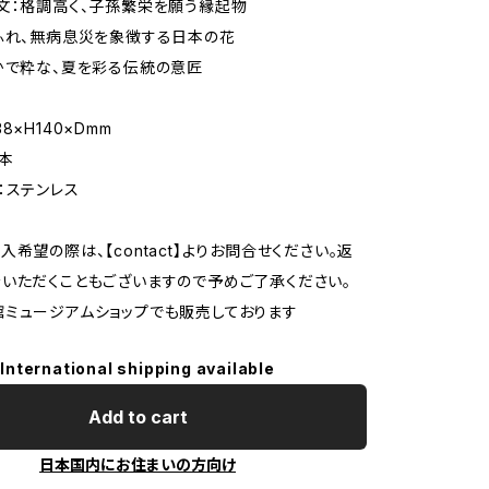
文：格調高く、子孫繁栄を願う縁起物
ふれ、無病息災を象徴する日本の花
かで粋な、夏を彩る伝統の意匠
8×H140×Dmm
本
：ステンレス
入希望の際は、【contact】よりお問合せください。返
いただくこともございますので予めご了承ください。
ミュージアムショップでも販売しております
International shipping available
Add to cart
日本国内にお住まいの方向け