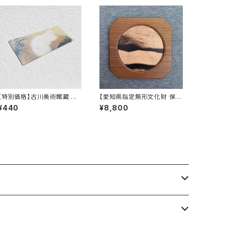
【特別価格】古川美術館蔵 橋
【愛知県指定無形文化財 保持
本関雪「春昼」一筆箋
者】川口清三 作「黒柿と神代
¥440
¥8,800
欅の銘々皿」④