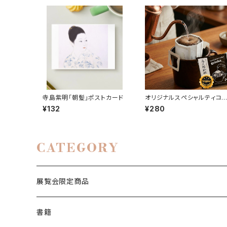
寺島紫明「朝髪」ポストカード
オリジナルスペシャルティコ
ヒー第１弾「爲三郎珈琲」【ク
¥132
¥280
ラシックモカ】ドリップバッグ１
袋
CATEGORY
展覧会限定商品
絵はがき
書籍