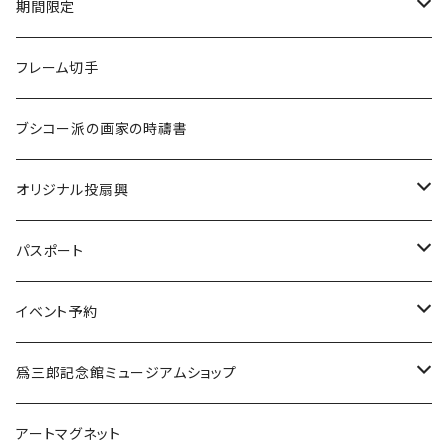
リングノート（A5サイズ）
懐紙
7D
期間限定
ドライマンゴー
一筆箋
ストラップ
７D
受注生産
フレーム切手
チョコレートマンゴー
ブックマーク
ハンカチ
スペシャルティコーヒー
ブシコー派の画家の時禱書
ドライパイナップル
マグネット
焼き菓子
オリジナル投扇興
缶バッジ
水
投扇興セット（道具一式）
パスポート
各種ケース
投扇興 扇子2本セット
新規
イベント予約
ミラー
更新
弘法市の日に巡る 覚王山・城山 歴史文化と美術散策
爲三郎記念館ミュージアムショップ
11月21日（金）
掛軸たとう
季節の商品
アートマグネット