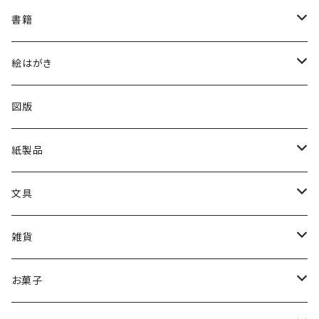
絵はがき
書籍
2024印象派展
陶磁器
図録
絵はがき
2025日本画家 長谷川喜久展
図録
冊子
所蔵品絵はがき
図版
2025洋画家 藤森兼明展
日本画
出品作家商品
分館爲三郎記念館絵はがき
紙製品
2026別展「山本眞輔・澄江の世界－祈りの情景」
洋画
カレンダー
クリアファイル
展覧会限定
一筆箋
文具
メガネ拭き
2024印象派展
印象派展
その他
筆記用具
雑貨
山本眞輔・澄江・真希展2026
クリアファイル
あぶらとり紙
お菓子