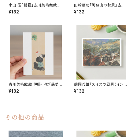
小山 硬「朝霧」古川美術館蔵ポ
田崎廣助「阿蘇山の秋景」古川
ストカード
美術館蔵 ポストカード
¥132
¥132
古川美術館蔵 伊藤小坡「慈愛」
鶴岡義雄「スイスの風景（インタ
ポストカード
ーラーケン）」古川美術館蔵ポス
¥132
¥132
トカード
その他の商品