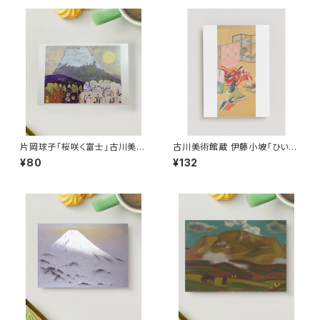
片岡球子「桜咲く富士」古川美術
古川美術館蔵 伊藤小坡「ひいな
館蔵ポストカード
遊びの図」ポストカード
¥80
¥132