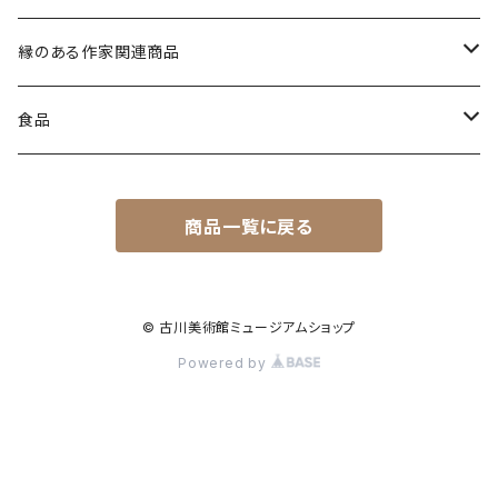
12月21日（日）
縦型
茶筅
茶道具
縁のある作家関連商品
横型
マグ茶筅
その他
一筆箋
食品
マグカップ
７D
商品一覧に戻る
マンゴー
図録
焼き菓子
チョコレートマンゴー
爲さぶれー
ポストカード
スペシャルティコーヒー
© 古川美術館ミュージアムショップ
Powered by
パイナップル
爲三郎珈琲
日本工芸会東海支部
水
松園コーヒー
人形
金泉の水
茶碗
その他