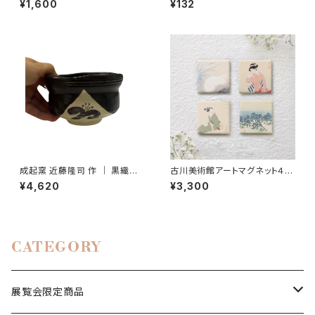
¥1,600
¥132
成起窯 近藤隆司 作 ｜ 黒織部
古川美術館アートマグネット４種
茶碗（箱なし）
セット【お得】
¥4,620
¥3,300
CATEGORY
展覧会限定商品