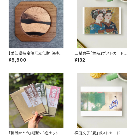
【愛知県指定無形文化財 保持
三輪良平「舞妓」ポストカード
者】川口清三 作「黒柿と神代欅
※右向き
¥8,800
¥132
の銘々皿」④
「掛軸たとう」縦型×３色セット
松田文子「夏」ポストカード
【送料無料】